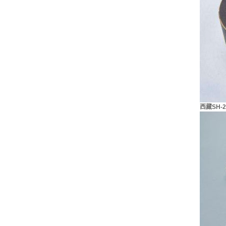
西藏SH-