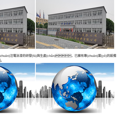
huān)注電泳漆的研發(fā)與生產(chǎn)，已擁有專(zhuān)業(yè)的設備
。