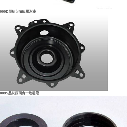
2000D單組份陰級電泳漆
2009S黑灰底面合一陰極電