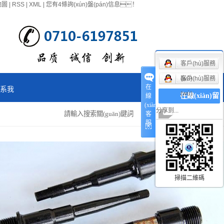
地圖
|
RSS
|
XML
|
您有
4
條詢(xún)盤(pán)信息！
客戶(hù)服務
(wù)
客戶(hù)服務
在
n)系我
(wù)
在線(xiàn)留
線
(xiàn)
分享到...
言
客
服
掃描二維碼