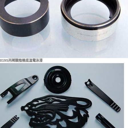
2019S丙稀酸陰極底溫電泳漆