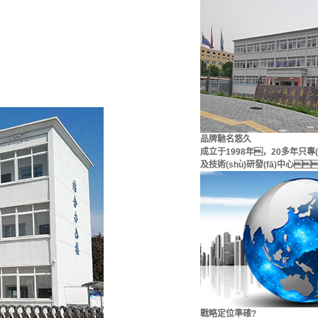
品牌馳名悠久
成立于1998年，20多年只專(z
及技術(shù)研發(fā)中心
戰略定位準確?