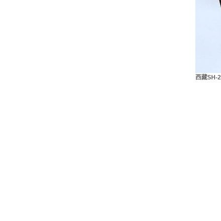
西藏SH-