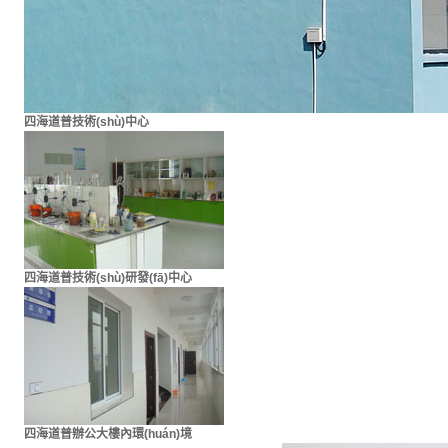
四海道普技術(shù)中心
四海道普技術(shù)研發(fā)中心
四海道普辦公大樓內環(huán)境