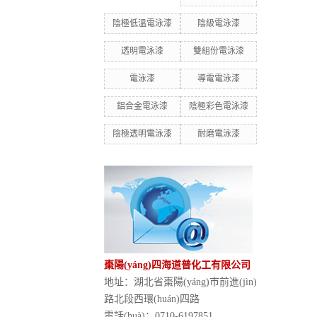
陰極低溫電泳漆
陰級電泳漆
透明電泳漆
雙組份電泳漆
電泳漆
導電電泳漆
鋁合金電泳漆
陰極彩色電泳漆
陰極透明電泳漆
耐磨電泳漆
棗陽(yáng)四海道普化工有限公司
地址：湖北省棗陽(yáng)市前進(jìn)
路北段西環(huán)四路
電話(huà)：0710-6197851