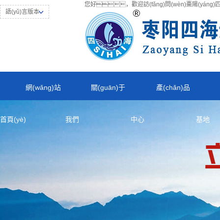
您好，歡迎訪(fǎng)問(wèn)棗陽(yán
語(yǔ)言版本
網(wǎng)站
關(guān)于
產(chǎn)品
首頁(yè)
我們
中心
基地