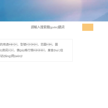
n)品的用途、型號、范圍、圖
yè)資訊、價(jià)格行情、展會(huì )信
ng)問(wèn)!