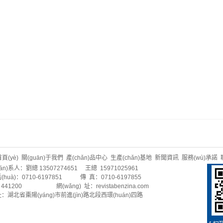
頁(yè)
關(guān)于我們
產(chǎn)品中心
生產(chǎn)基地
新聞資訊
服務(wù)承諾
ián)系人：劉總 13507274651 王總 15971025961
(huà)：0710-6197851 傳 真：0710-6197855
41200 網(wǎng) 址：revistabenzina.com
：湖北省棗陽(yáng)市前進(jìn)路北段西環(huán)四路