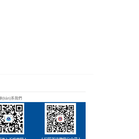
聯(lián)系我們