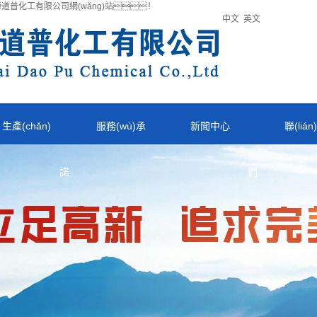
)四海道普化工有限公司網(wǎng)站！
中文
英文
生產(chǎn)
服務(wù)承
新聞中心
聯(liá
諾
們