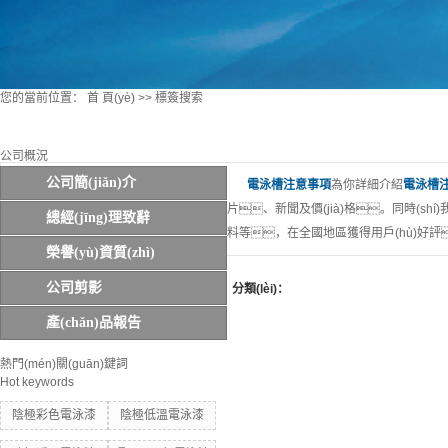
您的當前位置：
首 頁(yè)
>> 標簽搜索
公司概況
公司簡(jiǎn)介
電泳槽注意事項
為你詳細介紹
電泳槽
片、新聞及價(jià)格。同時(sh
總經(jīng)理致辭
料等，在全國地區獲得用戶(hù)好評，
榮譽(yù)資質(zhì)
公司剪影
分類(lèi)：
產(chǎn)品報告
熱門(mén)關(guān)鍵詞
Hot keywords
陰極彩色電泳漆
陰極低溫電泳漆