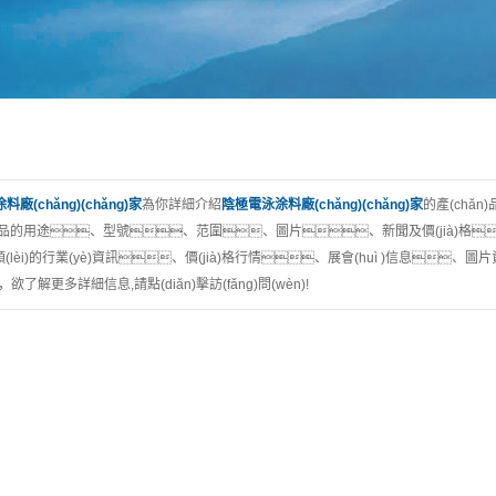
廠(chǎng)(chǎng)家
為你詳細介紹
陰極電泳涂料廠(chǎng)(chǎng)家
的產(chǎn)
n)品的用途、型號、范圍、圖片、新聞及價(jià)格
類(lèi)的行業(yè)資訊、價(jià)格行情、展會(huì )信息
了解更多詳細信息,請點(diǎn)擊訪(fǎng)問(wèn)!