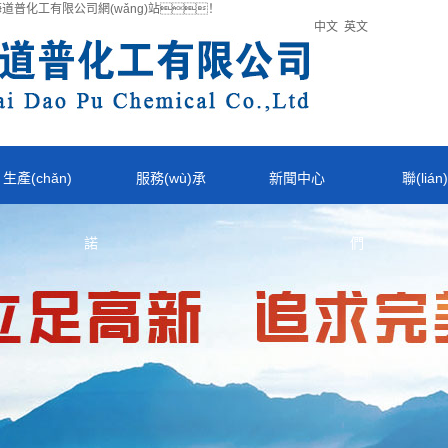
)四海道普化工有限公司網(wǎng)站！
中文
英文
生產(chǎn)
服務(wù)承
新聞中心
聯(liá
諾
們