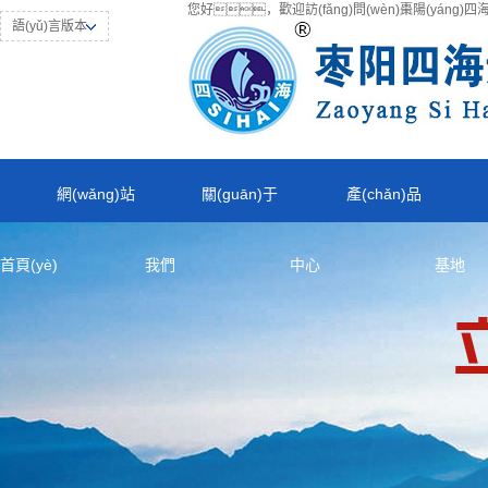
您好，歡迎訪(fǎng)問(wèn)棗陽(yáng
語(yǔ)言版本
網(wǎng)站
關(guān)于
產(chǎn)品
首頁(yè)
我們
中心
基地