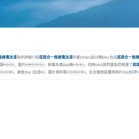
陰極電泳漆
為你詳細介紹
底面合一陰極電泳漆
的產(chǎn)品分類(lèi),包括
底面合一陰
、圖片、新聞及價(jià)格。同時(shí)我們還為您精選了
底
情、展會(huì )信息、圖片資料等，在全國地區獲得用戶(hù)好評，欲了