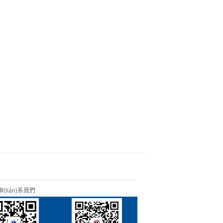
聯(lián)系我們