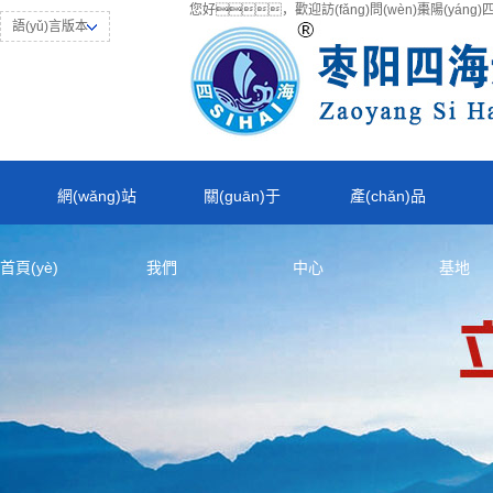
您好，歡迎訪(fǎng)問(wèn)棗陽(yán
語(yǔ)言版本
網(wǎng)站
關(guān)于
產(chǎn)品
首頁(yè)
我們
中心
基地