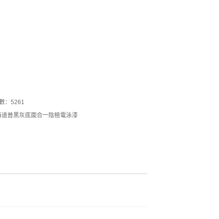
數：5261
海道普黑灰底面合一陰極電泳漆