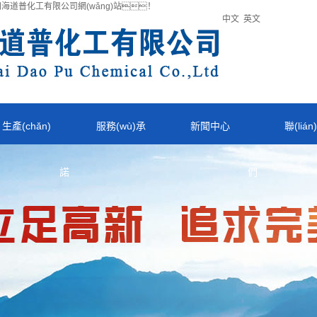
g)四海道普化工有限公司網(wǎng)站！
中文
英文
生產(chǎn)
服務(wù)承
新聞中心
聯(liá
諾
們