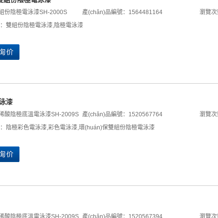
組份陰極電泳漆SH-2000S
產(chǎn)品編號：1564481164
瀏覽次
詞：
雙組份陰極電泳漆
,
陰極電泳漆
泳漆
稀酸陰極底溫電泳漆SH-2009S
產(chǎn)品編號：1520567764
瀏覽次
詞：
陰極彩色電泳漆
,
彩色電泳漆
,
環(huán)保雙組份陰極電泳漆
稀酸陰極底溫電泳漆SH-2009S
產(chǎn)品編號：1520567394
瀏覽次