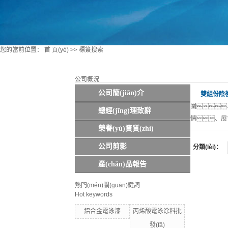
您的當前位置：
首 頁(yè)
>> 標簽搜索
公司概況
公司簡(jiǎn)介
雙組份陰
圍、
總經(jīng)理致辭
情、展會
榮譽(yù)資質(zhì)
公司剪影
分類(lèi)：
產(chǎn)品報告
熱門(mén)關(guān)鍵詞
Hot keywords
鋁合金電泳漆
丙烯酸電泳涂料批
發(fā)