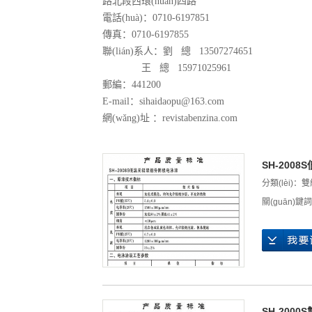
路北段西環(huán)四路
電話(huà)：0710-6197851
傳真：0710-6197855
聯(lián)系人：劉 總 13507274651
王 總 15971025961
郵編：441200
E-mail：sihaidaopu@163.com
網(wǎng)址 ：revistabenzina.com
SH-200
分類(lèi)：
雙
關(guān)鍵
SH-200