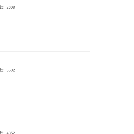
數：2608
數：5582
數：4852