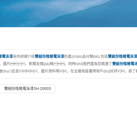
極電泳漆
為你詳細介紹
雙組份陰極電泳漆
的產(chǎn)品分類(lèi),包括
雙組份陰極電泳
圖片、新聞及價(jià)格。同時(shí)我們還為您精選了
雙組份陰極電
(huì )信息、圖片資料等，在全國地區獲得用戶(hù)好評，欲了解更多詳細
雙組份陰極電泳漆SH-2000S