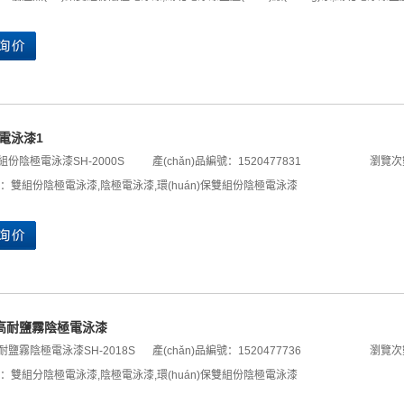
電泳漆1
組份陰極電泳漆SH-2000S
產(chǎn)品編號：1520477831
瀏覽次
詞：
雙組份陰極電泳漆
,
陰極電泳漆
,
環(huán)保雙組份陰極電泳漆
8S高耐鹽霧陰極電泳漆
耐鹽霧陰極電泳漆SH-2018S
產(chǎn)品編號：1520477736
瀏覽次
詞：
雙組分陰極電泳漆
,
陰極電泳漆
,
環(huán)保雙組份陰極電泳漆