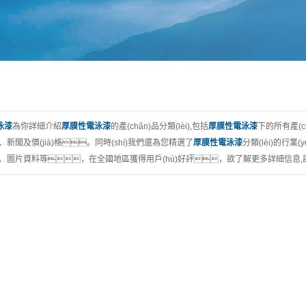
泳漆
為你詳細介紹
厚膜性電泳漆
的產(chǎn)品分類(lèi),包括
厚膜性電泳漆
下的所有產(
新聞及價(jià)格。同時(shí)我們還為您精選了
厚膜性電泳漆
分類(lèi)的行業(
圖片資料等，在全國地區獲得用戶(hù)好評，欲了解更多詳細信息,請點(diǎn