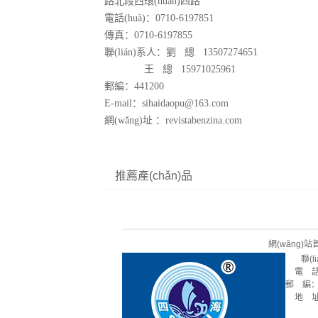
路北段西環(huán)四路
電話(huà)：0710-6197851
傳真：0710-6197855
聯(lián)系人：劉 總 13507274651
王 總 15971025961
郵編：441200
E-mail：sihaidaopu@163.com
網(wǎng)址 ：revistabenzina.com
推薦產(chǎn)品
網(wǎng)站首
聯(l
電 話
郵 編：4
地 址