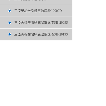
三亞單組份陰極電泳漆SH-2000D
三亞丙稀酸陰極底溫電泳漆SH-2009S
三亞丙稀酸陰極底溫電泳漆SH-2019S