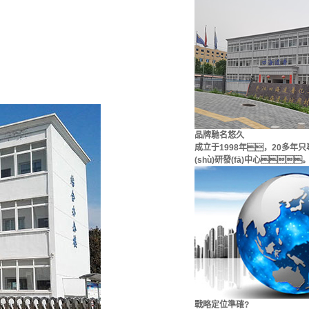
品牌馳名悠久
成立于1998年，20多年只專(
(shù)研發(fā)中心
戰略定位準確?