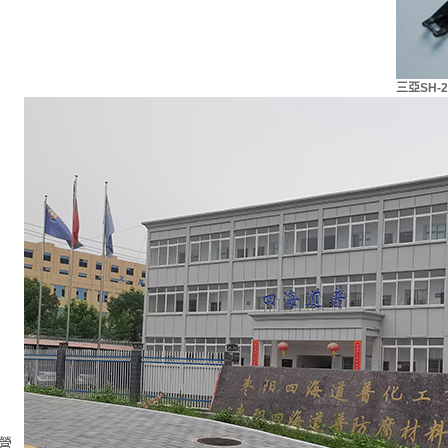
三亞SH-
民營