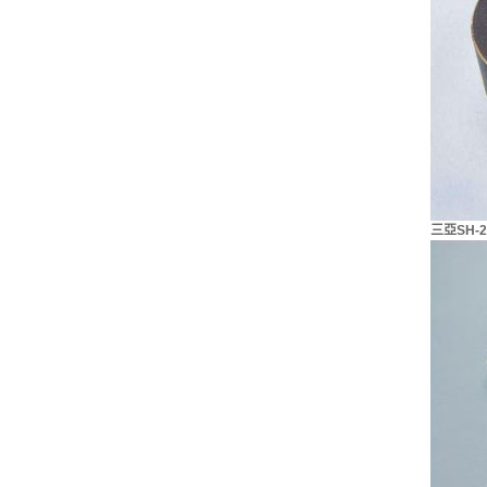
三亞SH-