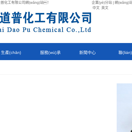
海道普化工有限公司網(wǎng)站！
企業(yè)分站
|
網(wǎng
中文
英文
生產(chǎn)
服務(wù)承
新聞中心
聯(liá
諾
們