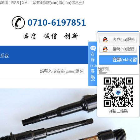
)站地圖
|
RSS
|
XML
|
您有
4
條詢(xún)盤(pán)信息！
客戶(hù)服務
(wù)
客戶(hù)服務
在
n)系我
(wù)
在線(xiàn)留
線
(xiàn)
分享到...
言
客
服
掃描二維碼