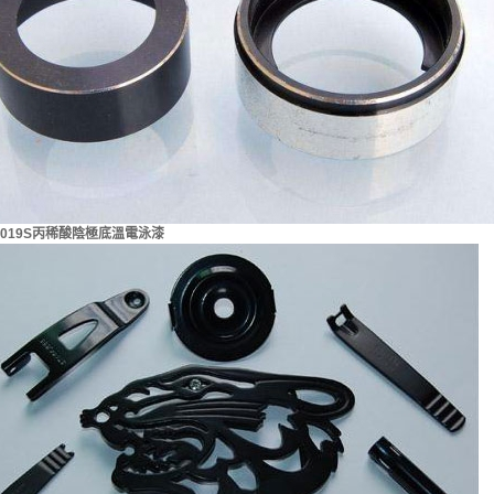
2019S丙稀酸陰極底溫電泳漆