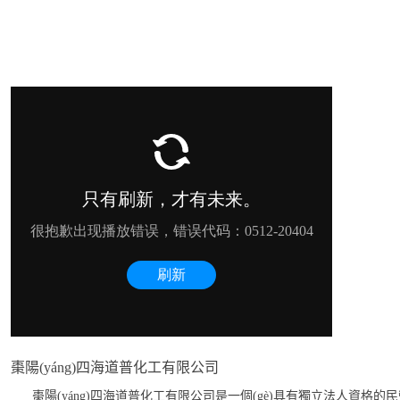
棗陽(yáng)四海道普化工有限公司
棗陽(yáng)四海道普化工有限公司是一個(gè)具有獨立法人資格的