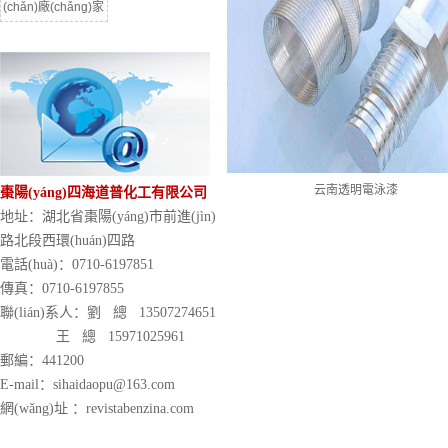
(chǎn)廠(chǎng)家
云南透明電泳漆
棗陽(yáng)四海道普化工有限公司
地址：湖北省棗陽(yáng)市前進(jìn)
路北段西環(huán)四路
電話(huà)：0710-6197851
傳真：0710-6197855
聯(lián)系人：劉 總 13507274651
王 總 15971025961
郵編：441200
E-mail：sihaidaopu@163.com
網(wǎng)址 ：revistabenzina.com