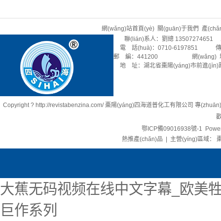
網(wǎng)站首頁(yè)
關(guān)于我們
產(ch
聯(lián)系人：劉總 13507274651 
電 話(huà)：0710-6197851 傳 
郵 編：441200 網(wǎng) 址：rev
地 址：湖北省棗陽(yáng)市前進(jìn)
Copyright ? http://revistabenzina.com/ 棗陽(yáng)四海道普化工有限公司 專(zhu
歡
鄂ICP備09016938號-1
Power
熱推產(chǎn)品
| 主營(yíng)區域：
棗
大蕉无码视频在线中文字幕_欧美牲
巨作系列