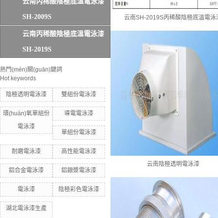
云南丙稀酸陰極底溫電泳漆
SH-2009S
云南SH-2019S丙稀酸陰極底溫電泳
云南丙稀酸陰極底溫電泳漆
SH-2019S
熱門(mén)關(guān)鍵詞
Hot keywords
陰極透明電泳漆
雙組份電泳漆
環(huán)氧單組份
導電電泳漆
電泳漆
單組份電泳漆
耐磨電泳漆
高性能電泳漆
云南陰極透明電泳漆
鋁合金電泳漆
鋁銀漿電泳漆
電泳漆
陰極彩色電泳漆
湖北電泳漆生產