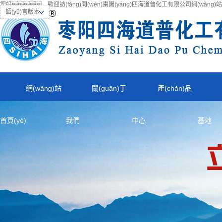
您好，歡迎訪(fǎng)問(wèn)棗陽(yáng)四海道普化工有限公司網(wǎng
語(yǔ)言版本
網(wǎng)站
關(guān)于
產(chǎn)品
首頁(yè)
我們
中心
基地