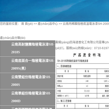
您的當前位置：
首 頁(yè)
>>
產(chǎn)品中心
>>
云南丙稀酸陰極底溫電泳漆SH-200
產(chǎn)品分類(lèi)
棗陽(yáng)四海道普化工有限公司是專(zhuā
云南高耐鹽霧陰極電泳漆SH-
(yè)。服務(wù)熱線(xiàn)：0710-6197
2018S
云南底面合一陰極電泳漆SH-
2009S(黑）
云南雙組份陰極電泳漆SH-
2000S
云南單組份陰極電泳漆SH-
2000D