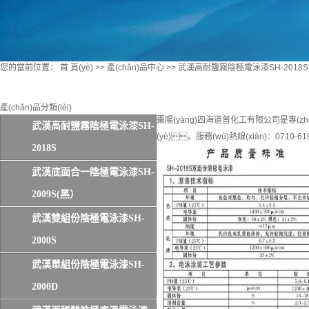
您的當前位置：
首 頁(yè)
>>
產(chǎn)品中心
>>
武漢高耐鹽霧陰極電泳漆SH-2018S
產(chǎn)品分類(lèi)
棗陽(yáng)四海道普化工有限公司是專(zhuā
武漢高耐鹽霧陰極電泳漆SH-
(yè)。服務(wù)熱線(xiàn)：0710-61
2018S
武漢底面合一陰極電泳漆SH-
2009S(黑）
武漢雙組份陰極電泳漆SH-
2000S
武漢單組份陰極電泳漆SH-
2000D