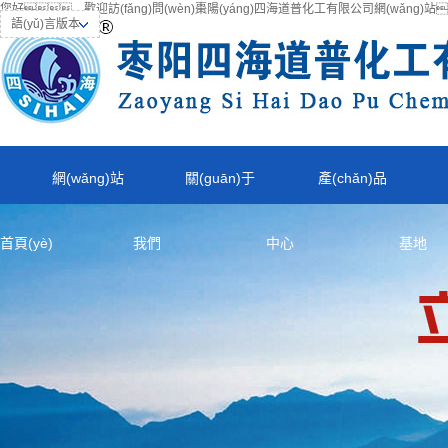
您好，歡迎訪(fǎng)問(wèn)棗陽(yáng)四海道普化工有限公司網(wǎng)站
語(yǔ)言版本
網(wǎng)站
關(guān)于
產(chǎn)品
首頁(yè)
我們
中心
基地