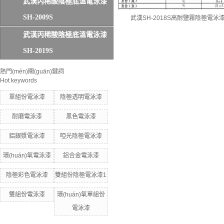
武漢丙稀酸陰極底溫電泳漆
SH-2009S
武漢SH-2018S高耐鹽霧陰極電泳
武漢丙稀酸陰極底溫電泳漆
SH-2019S
熱門(mén)關(guān)鍵詞
Hot keywords
單組份電泳漆
陰極透明電泳漆
耐磨電泳漆
黑色電泳漆
鋁銀漿電泳漆
啞光陰極電泳漆
環(huán)氧電泳漆
鋁合金電泳漆
陰極彩色電泳漆
雙組份陰極電泳漆1
雙組份電泳漆
環(huán)氧單組份
電泳漆