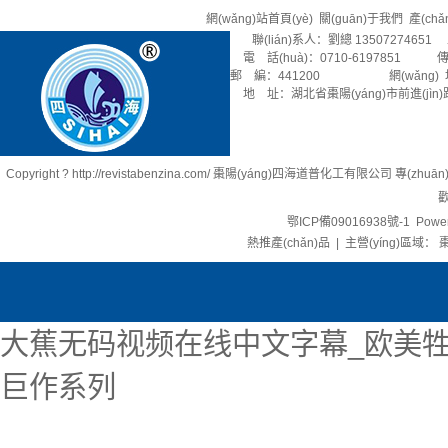
網(wǎng)站首頁(yè)
關(guān)于我們
產(ch
聯(lián)系人：劉總 13507274651 
電 話(huà)：0710-6197851 傳 
郵 編：441200 網(wǎng) 址：rev
地 址：湖北省棗陽(yáng)市前進(jìn)
Copyright ? http://revistabenzina.com/ 棗陽(yáng)四海道普化工有限公司 專(zhu
歡
鄂ICP備09016938號-1
Power
熱推產(chǎn)品
| 主營(yíng)區域：
棗
大蕉无码视频在线中文字幕_欧美牲
巨作系列