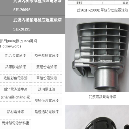
武漢丙稀酸陰極底溫電泳漆
SH-2009S
武漢SH-2000D單組份陰級電泳漆
武漢丙稀酸陰極底溫電泳漆
SH-2019S
熱門(mén)關(guān)鍵詞
Hot keywords
鋁合金電泳漆
啞光陰極電泳漆
鋁銀漿電泳漆
雙組份電泳漆
陰極彩色電泳漆
單組份電泳漆
湖北電泳漆生產
透明電泳漆
武漢鋁銀漿電泳漆
(chǎn)廠(chǎng)家
陰極低溫電泳漆
鋁材電泳漆
陰極透明電泳漆
丙烯酸電泳涂料批