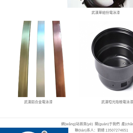
武漢單組份電泳漆
武漢鋁合金電泳漆
武漢啞光陰極電泳
網(wǎng)站首頁(yè)
關(guān)于我們
產(ch
聯(lián)系人：劉總 13507274651 