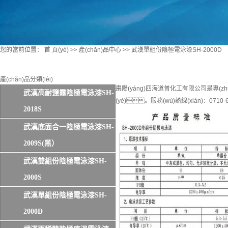
您的當前位置：
首 頁(yè)
>>
產(chǎn)品中心
>>
武漢單組份陰極電泳漆SH-2000D
產(chǎn)品分類(lèi)
棗陽(yáng)四海道普化工有限公司是專(zhuā
武漢高耐鹽霧陰極電泳漆SH-
(yè)。服務(wù)熱線(xiàn)：0710-6
2018S
武漢底面合一陰極電泳漆SH-
2009S(黑）
武漢雙組份陰極電泳漆SH-
2000S
武漢單組份陰極電泳漆SH-
2000D