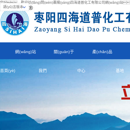
您好，歡迎訪(fǎng)問(wèn)棗陽(yáng)四海道普化工有限公司網(wǎng)站
語(yǔ)言版本
網(wǎng)站
關(guān)于
產(chǎn)品
首頁(yè)
我們
中心
基地