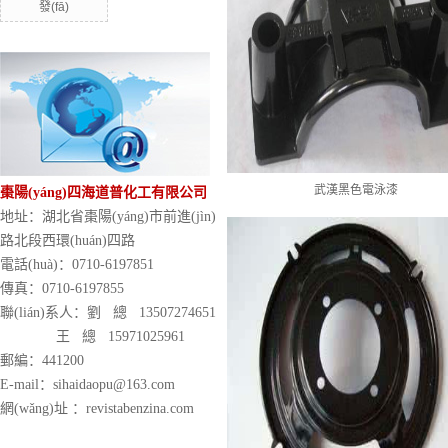
發(fā)
武漢黑色電泳漆
棗陽(yáng)四海道普化工有限公司
地址：湖北省棗陽(yáng)市前進(jìn)
路北段西環(huán)四路
電話(huà)：0710-6197851
傳真：0710-6197855
聯(lián)系人：劉 總 13507274651
王 總 15971025961
郵編：441200
E-mail：sihaidaopu@163.com
網(wǎng)址 ：revistabenzina.com