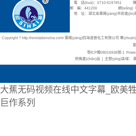
電 話(huà)：0710-6197851 傳 
郵 編：441200 網(wǎng) 址：rev
地 址：湖北省棗陽(yáng)市前進(jìn)
Copyright ? http://revistabenzina.com/ 棗陽(yáng)四海道普化工有限公司 專(zhu
歡
鄂ICP備09016938號-1
Power
熱推產(chǎn)品
| 主營(yíng)區域：
棗
大蕉无码视频在线中文字幕_欧美牲
巨作系列