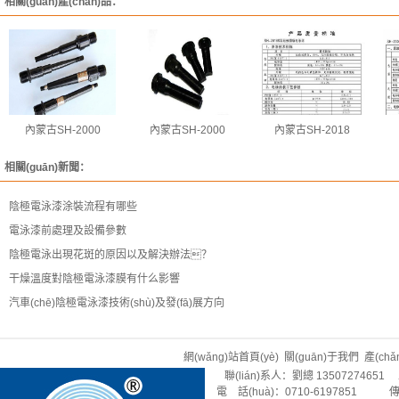
相關(guān)產(chǎn)品：
內蒙古SH-2000
內蒙古SH-2000
內蒙古SH-2018
相關(guān)新聞：
陰極電泳漆涂裝流程有哪些
電泳漆前處理及設備參數
陰極電泳出現花斑的原因以及解決辦法？
干燥溫度對陰極電泳漆膜有什么影響
汽車(chē)陰極電泳漆技術(shù)及發(fā)展方向
網(wǎng)站首頁(yè)
關(guān)于我們
產(ch
聯(lián)系人：劉總 13507274651 
電 話(huà)：0710-6197851 傳 