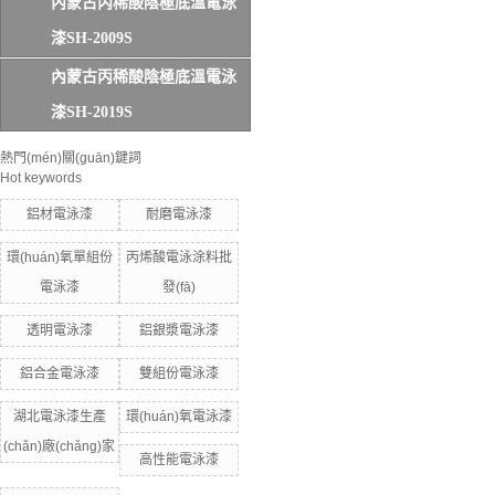
內蒙古丙稀酸陰極底溫電泳
漆SH-2009S
內蒙古丙稀酸陰極底溫電泳
漆SH-2019S
熱門(mén)關(guān)鍵詞
Hot keywords
鋁材電泳漆
耐磨電泳漆
環(huán)氧單組份
丙烯酸電泳涂料批
電泳漆
發(fā)
透明電泳漆
鋁銀漿電泳漆
鋁合金電泳漆
雙組份電泳漆
湖北電泳漆生產
環(huán)氧電泳漆
(chǎn)廠(chǎng)家
高性能電泳漆