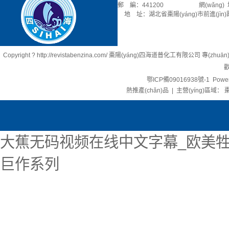
郵 編：441200 網(wǎng) 址：rev
地 址：湖北省棗陽(yáng)市前進(jìn)
Copyright ? http://revistabenzina.com/ 棗陽(yáng)四海道普化工有限公司 專(zhu
歡
鄂ICP備09016938號-1
Power
熱推產(chǎn)品
| 主營(yíng)區域：
棗
大蕉无码视频在线中文字幕_欧美牲
巨作系列