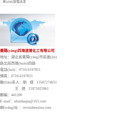
車(chē)架電泳漆
棗陽(yáng)四海道普化工有限公司
地址：湖北省棗陽(yáng)市前進(jìn)
路北段西環(huán)四路
電話(huà)：0710-6197851
傳真：0710-6197855
聯(lián)系人：劉 總 13507274651
王 總 15971025961
郵編：441200
E-mail：sihaidaopu@163.com
網(wǎng)址 ：revistabenzina.com