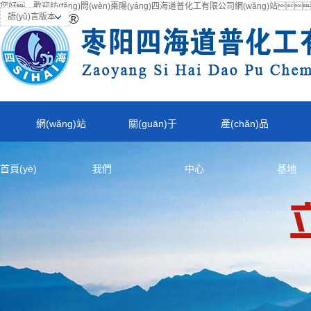
您好，歡迎訪(fǎng)問(wèn)棗陽(yáng)四海道普化工有限公司網(wǎng)站
語(yǔ)言版本
網(wǎng)站
關(guān)于
產(chǎn)品
首頁(yè)
我們
中心
基地