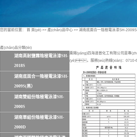
您的當前位置：
首 頁(yè)
>>
產(chǎn)品中心
>>
湖南底面合一陰極電泳漆SH-2009S
產(chǎn)品分類(lèi)
棗陽(yáng)四海道普化工有限公司是專(zhuā
湖南高耐鹽霧陰極電泳漆SH-
(yè)。服務(wù)熱線(xiàn)：0710-6
2018S
湖南底面合一陰極電泳漆SH-
2009S(黑）
湖南雙組份陰極電泳漆SH-
2000S
湖南單組份陰極電泳漆SH-
2000D