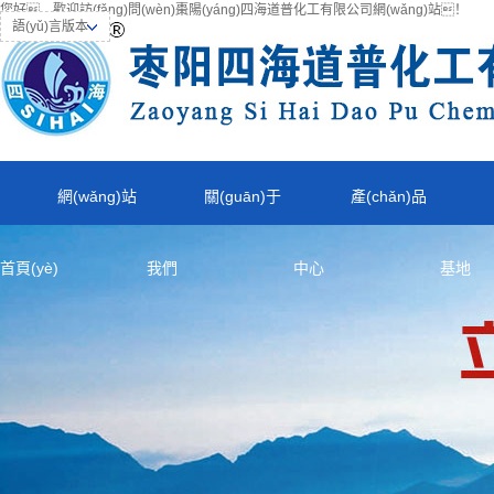
您好，歡迎訪(fǎng)問(wèn)棗陽(yáng)四海道普化工有限公司網(wǎng)站！
語(yǔ)言版本
網(wǎng)站
關(guān)于
產(chǎn)品
首頁(yè)
我們
中心
基地