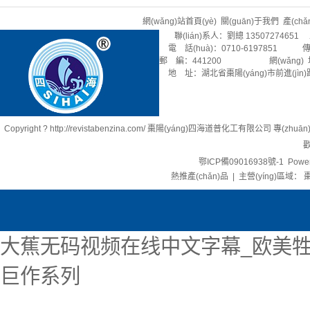
網(wǎng)站首頁(yè)
關(guān)于我們
產(ch
聯(lián)系人：劉總 13507274651 
電 話(huà)：0710-6197851 傳 
郵 編：441200 網(wǎng) 址：rev
地 址：湖北省棗陽(yáng)市前進(jìn)
Copyright ? http://revistabenzina.com/ 棗陽(yáng)四海道普化工有限公司 專(zhu
歡
鄂ICP備09016938號-1
Power
熱推產(chǎn)品
| 主營(yíng)區域：
棗
大蕉无码视频在线中文字幕_欧美牲
巨作系列