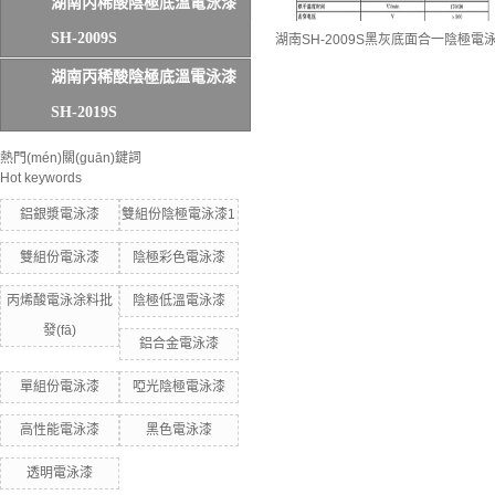
湖南丙稀酸陰極底溫電泳漆
SH-2009S
湖南SH-2009S黑灰底面合一陰極電
湖南丙稀酸陰極底溫電泳漆
SH-2019S
熱門(mén)關(guān)鍵詞
Hot keywords
鋁銀漿電泳漆
雙組份陰極電泳漆1
雙組份電泳漆
陰極彩色電泳漆
丙烯酸電泳涂料批
陰極低溫電泳漆
發(fā)
鋁合金電泳漆
單組份電泳漆
啞光陰極電泳漆
高性能電泳漆
黑色電泳漆
透明電泳漆