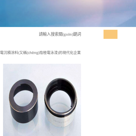
g)離子電沉積涂料(又稱(chēng)陰極電泳漆)的現代化企業