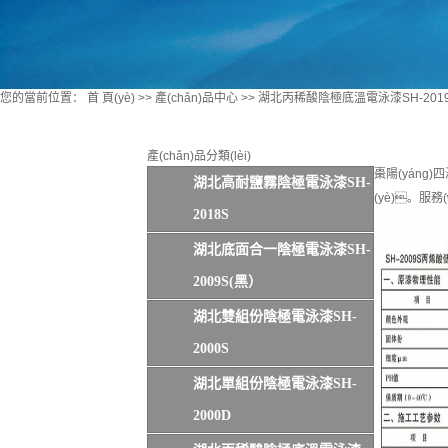
您的當前位置：
首 頁(yè)
>>
產(chǎn)品中心
>>
湖北丙稀酸陰極底溫電泳漆SH-201
產(chǎn)品分類(lèi)
棗陽(yáng)
湖北高耐鹽霧陰極電泳漆SH-
(yè)。服務(w
2018S
湖北底面合一陰極電泳漆SH-
2009S(黑）
湖北雙組份陰極電泳漆SH-
2000S
湖北單組份陰極電泳漆SH-
2000D