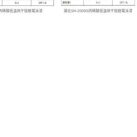
丙稀酸低溫烘干陰極電泳漆
湖北SH-2009S丙稀酸低溫烘干陰極電泳漆