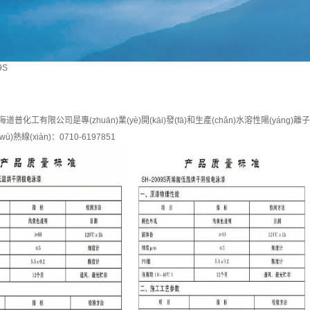
9S
四海道普化工有限公司是專(zhuān)業(yè)開(kāi)發(fā)和生產(chǎn)水溶性陽(yán
ù)熱線(xiàn)：0710-6197851