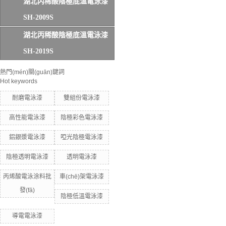
湖北丙稀酸陰極底溫電泳漆
SH-2009S
湖北丙稀酸陰極底溫電泳漆
SH-2019S
熱門(mén)關(guān)鍵詞
Hot keywords
耐磨電泳漆
雙組份電泳漆
高性能電泳漆
陰極彩色電泳漆
鋁銀漿電泳漆
啞光陰極電泳漆
陰極透明電泳漆
透明電泳漆
丙烯酸電泳涂料批
車(chē)架電泳漆
發(fā)
陰極低溫電泳漆
導電電泳漆