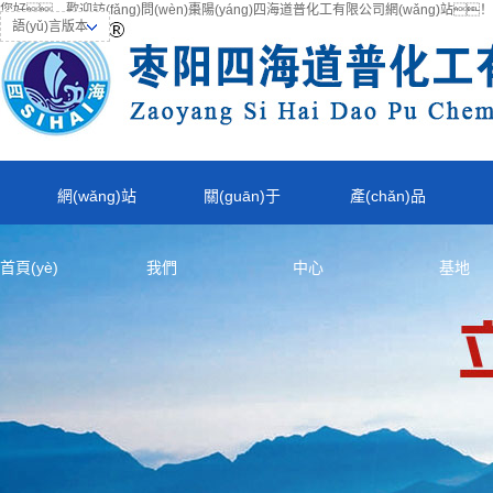
您好，歡迎訪(fǎng)問(wèn)棗陽(yáng)四海道普化工有限公司網(wǎng)站！
語(yǔ)言版本
網(wǎng)站
關(guān)于
產(chǎn)品
首頁(yè)
我們
中心
基地