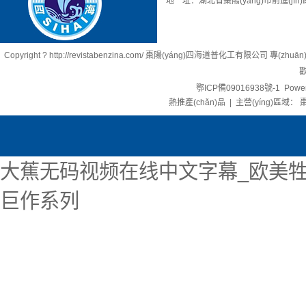
地 址：湖北省棗陽(yáng)市前進(jìn)
Copyright ? http://revistabenzina.com/ 棗陽(yáng)四海道普化工有限公司 專(zhu
歡
鄂ICP備09016938號-1
Power
熱推產(chǎn)品
| 主營(yíng)區域：
棗
大蕉无码视频在线中文字幕_欧美牲
巨作系列