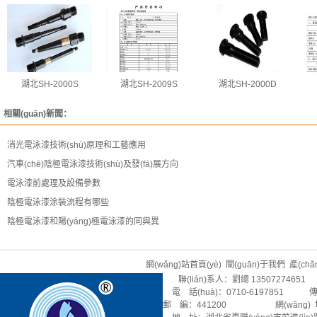
湖北SH-2000S
湖北SH-2009S
湖北SH-2000D
相關(guān)新聞：
消光電泳漆技術(shù)原理和工藝應用
汽車(chē)陰極電泳漆技術(shù)及發(fā)展方向
電泳漆前處理及設備參數
陰極電泳漆涂裝流程有哪些
陰極電泳漆和陽(yáng)極電泳漆的同與異
網(wǎng)站首頁(yè)
關(guān)于我們
產(ch
聯(lián)系人：劉總 13507274651 
電 話(huà)：0710-6197851 傳 
郵 編：441200 網(wǎng) 址：rev