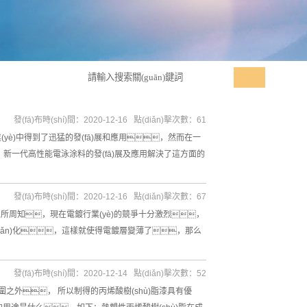
發(fā)布時(shí)間：2020-12-16 點(diǎn)擊次數：61
(yè)中得到了迅猛的發(fā)展和應用，然而在一
，新一代高性能電泳涂料的發(fā)展及應用解決了這方面的
發(fā)布時(shí)間：2020-12-16 點(diǎn)擊次數：67
，眾所周知，現在電鍍行業(yè)的競爭十分激烈，
(jiǎn)化，這樣就使得電鍍層變薄了，那么
發(fā)布時(shí)間：2020-12-14 點(diǎn)擊次數：52
圍之外， 所以制得的丙烯酸樹(shù)脂漆具有優