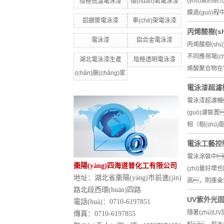
(yōu)異的
陰極低溫電泳漆
環(huán)氧電泳漆
膜過(guò)程中
鋁銀漿電泳漆
車(chē)架電泳漆
丙烯酸樹(sh
電泳漆
鋁合金電泳漆
丙烯酸樹(sh
不同應用場(c
湖北電泳漆生產
陰極透明電泳漆
烯酸聚合物在
(chǎn)廠(chǎng)家
電泳漆超濾
電泳漆超濾機
(guò)濾裝
相（樹(shù
電泳工藝控
電泳涂裝中
棗陽(yáng)四海道普化工有限公司
(zhì)量好
地址：湖北省棗陽(yáng)市前進(jìn)
高，則庫侖
路北段西環(huán)四路
UV紫外光
電話(huà)：0710-6197851
隨著(zhù)
傳真：0710-6197855