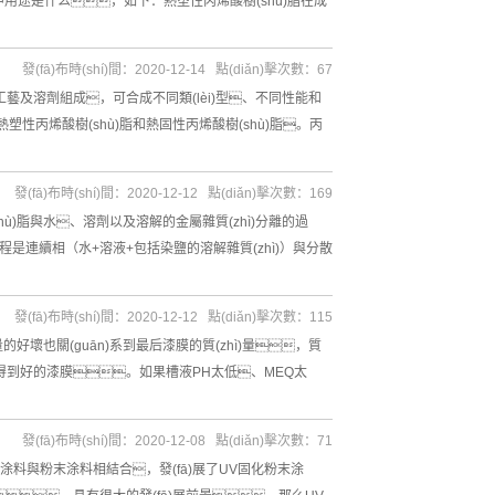
涂料中用途是什么，如下：熱塑性丙烯酸樹(shù)脂在成
發(fā)布時(shí)間：2020-12-14 點(diǎn)擊次數：67
n)工藝及溶劑組成，可合成不同類(lèi)型、不同性能和
熱塑性丙烯酸樹(shù)脂和熱固性丙烯酸樹(shù)脂。丙
發(fā)布時(shí)間：2020-12-12 點(diǎn)擊次數：169
ù)脂與水、溶劑以及溶解的金屬雜質(zhì)分離的過
ò)程是連續相（水+溶液+包括染鹽的溶解雜質(zhì)）與分散
發(fā)布時(shí)間：2020-12-12 點(diǎn)擊次數：115
好壞也關(guān)系到最后漆膜的質(zhì)量，質
才能得到好的漆膜。如果槽液PH太低、MEQ太
發(fā)布時(shí)間：2020-12-08 點(diǎn)擊次數：71
化涂料與粉末涂料相結合，發(fā)展了UV固化粉末涂