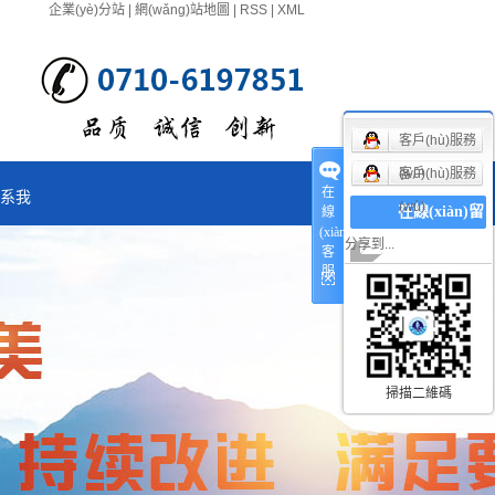
企業(yè)分站
|
網(wǎng)站地圖
|
RSS
|
XML
客戶(hù)服務
(wù)
客戶(hù)服務
在
n)系我
(wù)
在線(xiàn)留
線
(xiàn)
分享到...
言
客
服
掃描二維碼