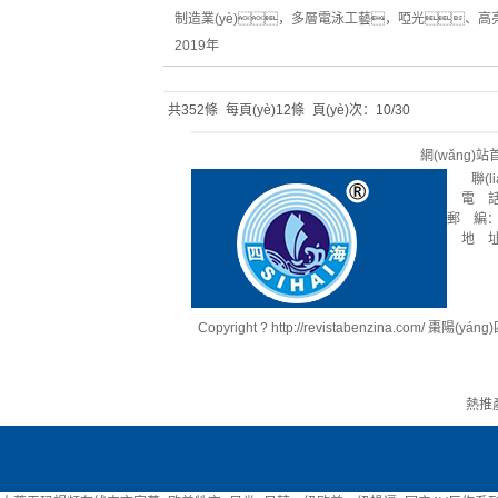
制造業(yè)，多層電泳工藝，啞光、高亮
2019年
共352條
每頁(yè)12條
頁(yè)次：10/30
網(wǎng)站首
聯(l
電 話
郵 編：4
地 址
Copyright ? http://revistabenzina.com/ 
熱推產