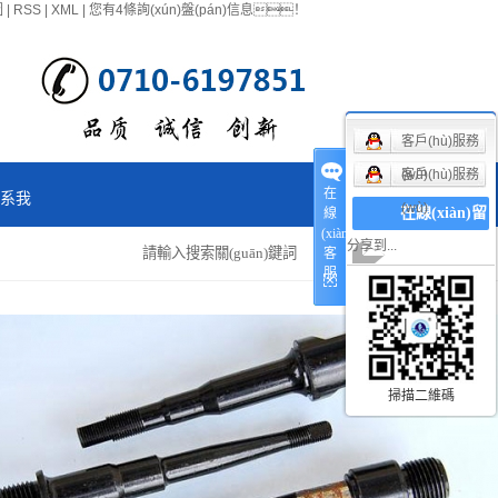
圖
|
RSS
|
XML
|
您有
4
條詢(xún)盤(pán)信息！
客戶(hù)服務
(wù)
客戶(hù)服務
在
n)系我
(wù)
在線(xiàn)留
線
(xiàn)
分享到...
言
客
服
掃描二維碼