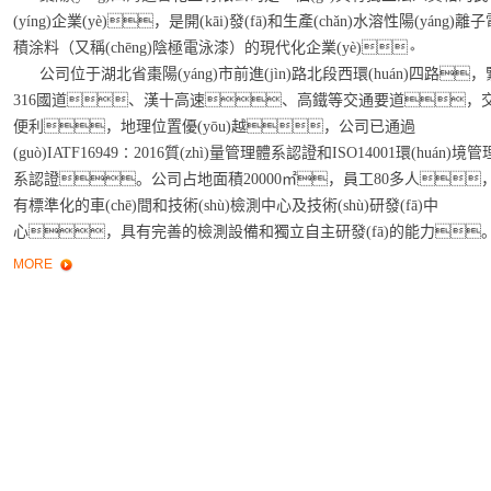
(yíng)企業(yè)，是開(kāi)發(fā)和生產(chǎn)水溶性陽(yáng)離
積涂料（又稱(chēng)陰極電泳漆）的現代化企業(yè)。
公司位于湖北省棗陽(yáng)市前進(jìn)路北段西環(huán)四路
316國道、漢十高速、高鐵等交通要道，
便利，地理位置優(yōu)越，公司已通過
(guò)IATF16949∶2016質(zhì)量管理體系認證和ISO14001環(huán)境
系認證。公司占地面積20000㎡，員工80多人
有標準化的車(chē)間和技術(shù)檢測中心及技術(shù)研發(fā)中
心，具有完善的檢測設備和獨立自主研發(fā)的能力
MORE