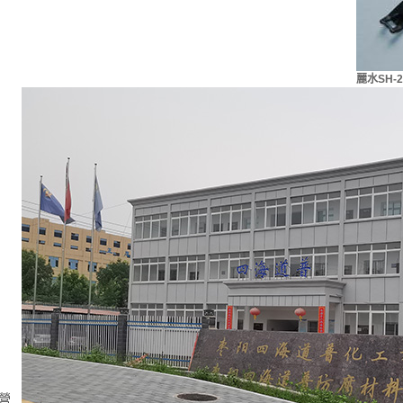
麗水SH-
民營