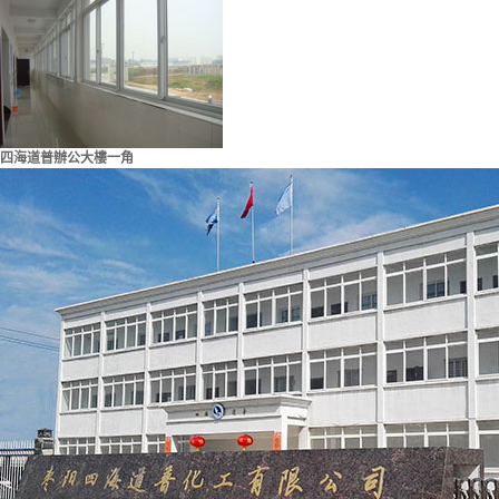
四海道普辦公大樓一角